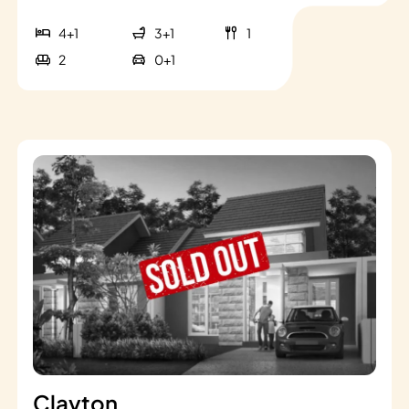
4+1
3+1
1
2
0+1
Clayton