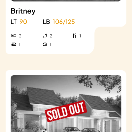
Britney
LT
90
LB
106/125
3
2
1
1
1