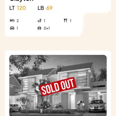
LT
120
LB
69
2
1
1
1
0+1