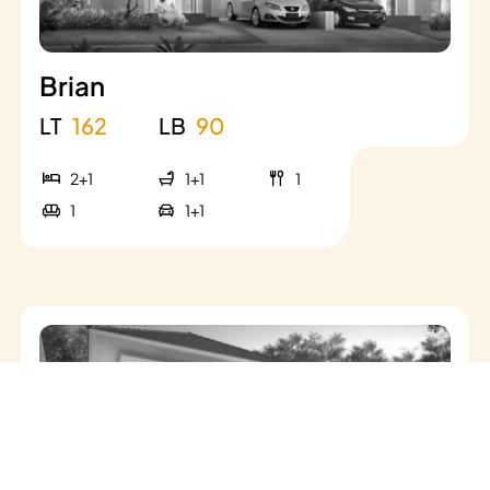
Brian
LT
162
LB
90
2+1
1+1
1
1
1+1