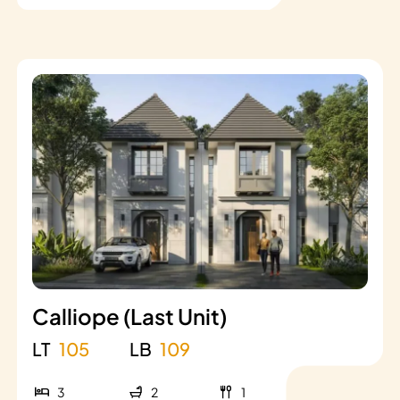
Calliope (Last Unit)
LT
105
LB
109
3
2
1