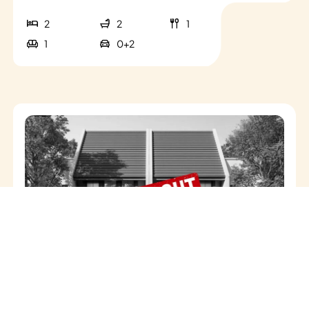
2
2
1
1
0+2
Fawn (Sold Out)