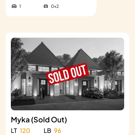
1
0+2
Myka (Sold Out)
LT
120
LB
96