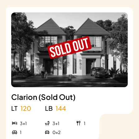
Clarion (Sold Out)
LT
120
LB
144
3+1
3+1
1
1
0+2