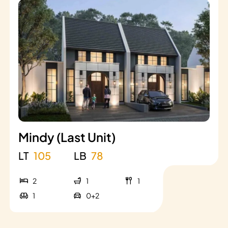
Mindy (Last Unit)
LT
105
LB
78
2
1
1
1
0+2