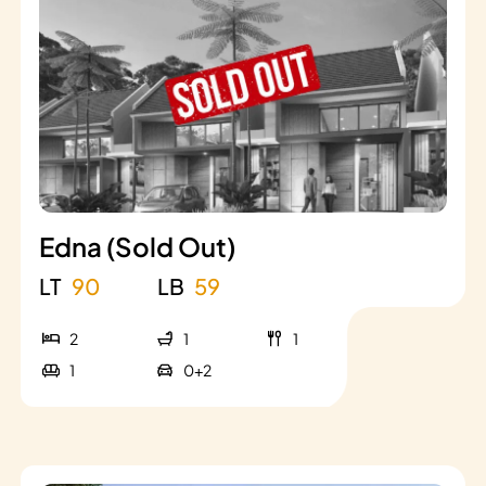
Edna (Sold Out)
LT
90
LB
59
2
1
1
1
0+2