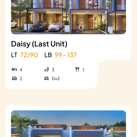
Daisy (Last Unit)
LT
72/90
LB
99 - 137
4
3
1
2
0+2