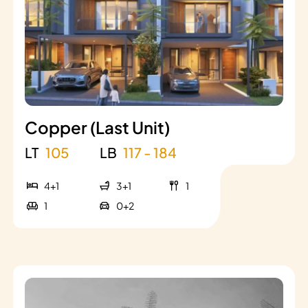
Copper (Last Unit)
LT
105
LB
117 - 184
4+1
3+1
1
1
0+2